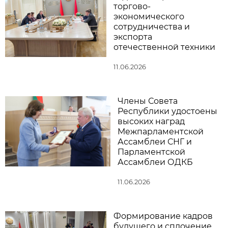
торгово-
экономического
сотрудничества и
экспорта
отечественной техники
11.06.2026
Члены Совета
Республики удостоены
высоких наград
Межпарламентской
Ассамблеи СНГ и
Парламентской
Ассамблеи ОДКБ
11.06.2026
Формирование кадров
будущего и сплочение