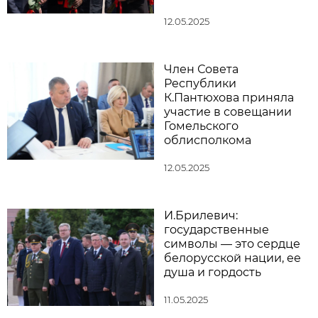
12.05.2025
Член Совета
Республики
К.Пантюхова приняла
участие в совещании
Гомельского
облисполкома
12.05.2025
И.Брилевич:
государственные
символы — это сердце
белорусской нации, ее
душа и гордость
11.05.2025