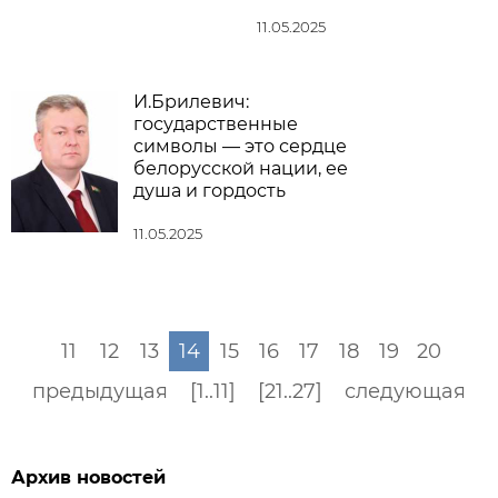
11.05.2025
И.Брилевич:
государственные
символы — это сердце
белорусской нации, ее
душа и гордость
11.05.2025
11
12
13
14
15
16
17
18
19
20
предыдущая
[1..11]
[21..27]
следующая
Архив новостей