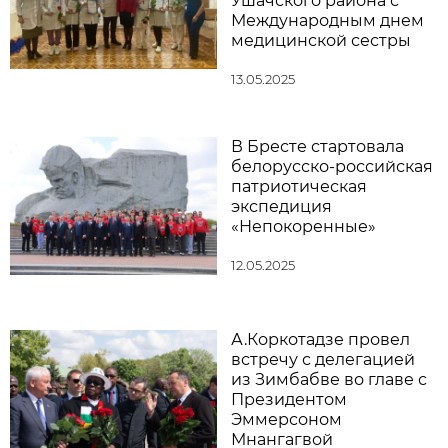
Ушачского района с
Международным днем
медицинской сестры
13.05.2025
В Бресте стартовала
белорусско-российская
патриотическая
экспедиция
«Непокоренные»
12.05.2025
А.Коркотадзе провел
встречу с делегацией
из Зимбабве во главе с
Президентом
Эммерсоном
Мнангагвой