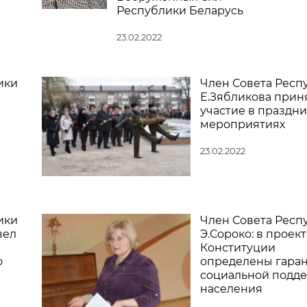
Республики Беларусь
23.02.2022
ики
Член Совета Респ
Е.Зябликова прин
участие в праздн
мероприятиях
23.02.2022
ики
Член Совета Респ
вел
Э.Сороко: в проект
Конституции
о
определены гара
социальной подд
населения