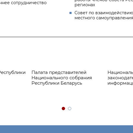
ннее сотрудничество
регионах
Совет по взаимодействию
местного самоуправлени
Республики
Палата представителей
Националь
Национального собрания
законодат
Республики Беларусь
информац