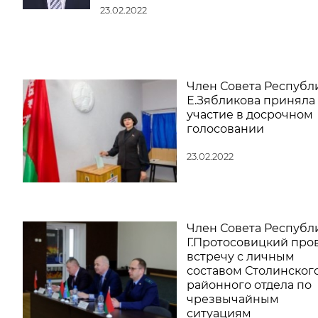
23.02.2022
Член Совета Республ
Е.Зябликова приняла
участие в досрочном
голосовании
23.02.2022
Член Совета Республ
Г.Протосовицкий про
встречу с личным
составом Столинског
районного отдела по
чрезвычайным
ситуациям