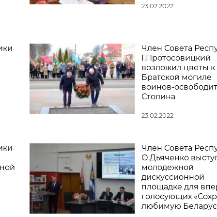
23.02.2022
ики
Член Совета Респ
Г.Протосовицкий
возложил цветы к
Братской могиле
воинов-освободит
Столина
23.02.2022
ики
Член Совета Респ
О.Дьяченко высту
нной
молодежной
дискуссионной
площадке для вп
голосующих «Сох
любимую Беларус