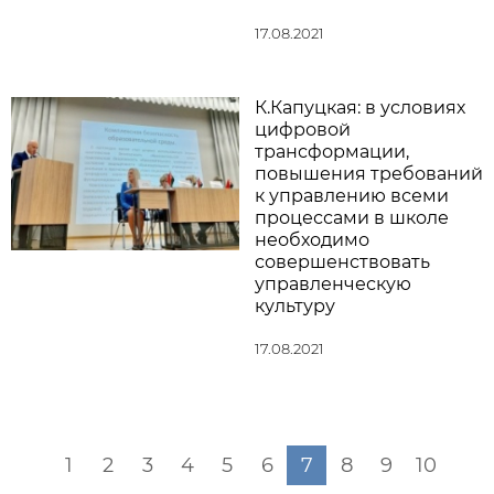
17.08.2021
К.Капуцкая: в условиях
цифровой
трансформации,
повышения требований
к управлению всеми
процессами в школе
необходимо
совершенствовать
управленческую
культуру
17.08.2021
1
2
3
4
5
6
7
8
9
10