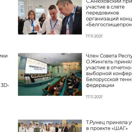
С.Анюховский пр
участие в слете
передовиков
организаций кон
«Белгоспищепро
17.11.2021
ики
Член Совета Респ
О.Жингель приня
участие в отчетно
выборной конфе
Белорусской тен
 3D-
федерации
17.11.2021
Т.Рунец приняла у
в проекте «ШАГ»