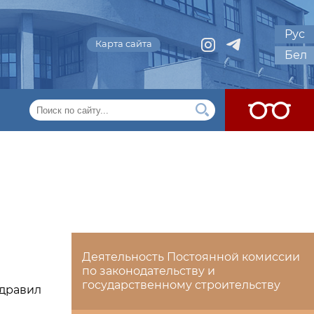
Рус
Карта сайта
Бел
Деятельность Постоянной комиссии
по законодательству и
государственному строительству
дравил