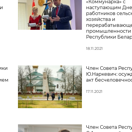
«Коммунарка» с
и
наступающим Дн
работников сельс
хозяйства и
перерабатывающ
промышленности
Республики Белар
18.11.2021
ики
Член Совета Респ
Ю.Наркевич: осуж
ием
акт бесчеловечно
17.11.2021
Член Совета Респ