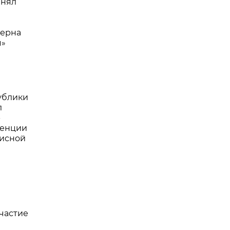
инял
церна
м»
ублики
л
-
ренции
нисной
частие