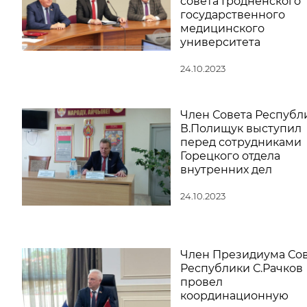
совета Гродненского
государственного
медицинского
университета
24.10.2023
Член Совета Республ
В.Полищук выступил
перед сотрудниками
Горецкого отдела
внутренних дел
24.10.2023
Член Президиума Со
Республики С.Рачков
провел
координационную