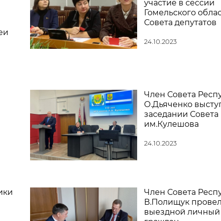
участие в сессии
Гомельского обла
Совета депутатов
еи
24.10.2023
Член Совета Респ
О.Дьяченко высту
заседании Совета
им.Кулешова
24.10.2023
ики
Член Совета Респ
В.Полищук прове
выездной личный