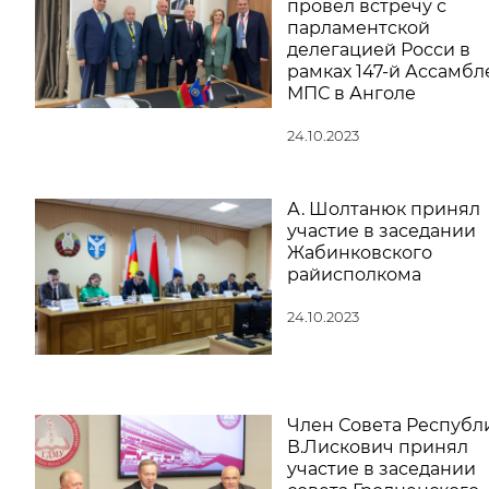
провел встречу с
парламентской
делегацией Росси в
рамках 147-й Ассамбл
МПС в Анголе
24.10.2023
А. Шолтанюк принял
участие в заседании
Жабинковского
райисполкома
24.10.2023
Член Совета Республ
В.Лискович принял
участие в заседании