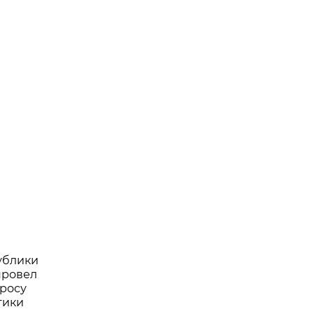
ублики
провел
росу
тики