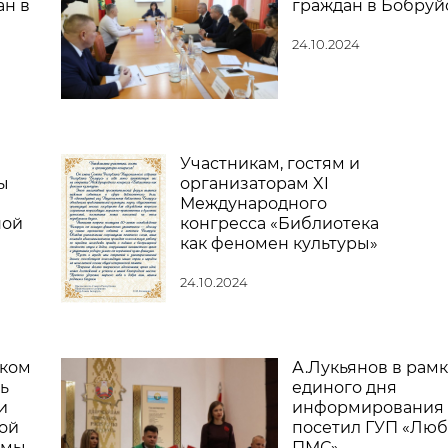
ан в
граждан в Бобруй
24.10.2024
Участникам, гостям и
ы
организаторам XI
Международного
ной
конгресса «Библиотека
как феномен культуры»
24.10.2024
ском
А.Лукьянов в рамк
ь
единого дня
и
информирования
ой
посетил ГУП «Люб
ммы
ПМС»