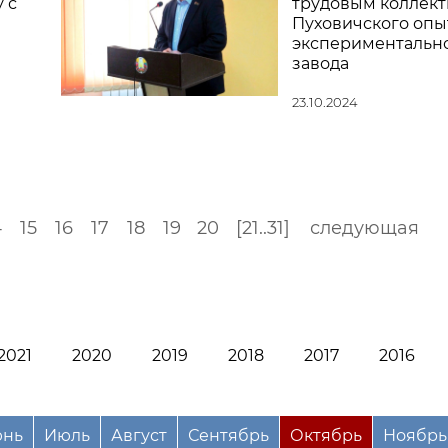
 с
трудовым коллек
Пуховичского опы
экспериментальн
завода
23.10.2024
4
15
16
17
18
19
20
[21..31]
следующая
2021
2020
2019
2018
2017
2016
нь
Июль
Август
Сентябрь
Октябрь
Ноябрь