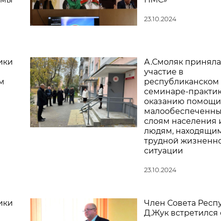
23.10.2024
ики
А.Смоляк приняла
участие в
м
республиканском
семинаре-практик
оказанию помощи
малообеспеченн
слоям населения 
людям, находящим
трудной жизненн
ситуации
23.10.2024
ики
Член Совета Респ
Д.Жук встретился 