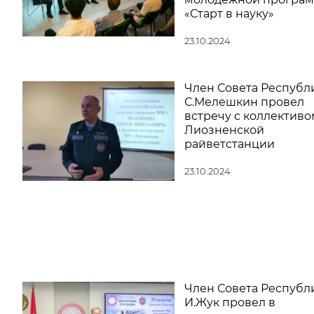
«Старт в науку»
23.10.2024
Член Совета Республ
С.Мелешкин провел
встречу с коллективо
Лиозненской
райветстанции
23.10.2024
Член Совета Республ
И.Жук провел в