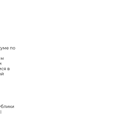
уме по
ым
и
ся в
ой
ублики
с