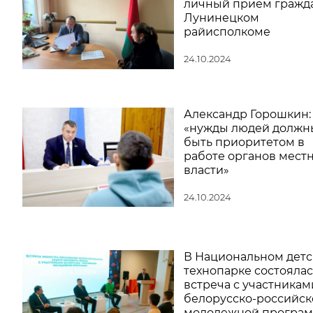
личный прием гражд
Лунинецком
райисполкоме
24.10.2024
Александр Горошкин:
«нужды людей должн
быть приоритетом в
работе органов мест
власти»
24.10.2024
В Национальном дет
технопарке состоялас
встреча с участникам
белорусско-российск
молодежной програ