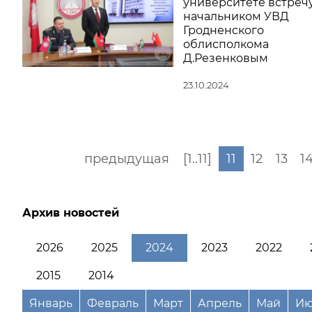
университете встречу
начальником УВД
Гродненского
облисполкома
Д.Резенковым
23.10.2024
предыдущая
[1..11]
11
12
13
1
Архив новостей
2026
2025
2024
2023
2022
2015
2014
Январь
Февраль
Март
Апрель
Май
Ию