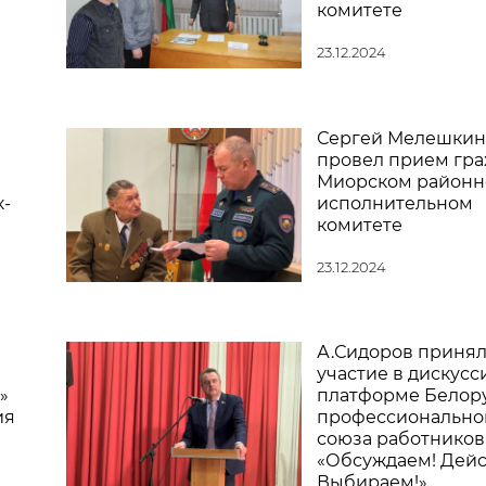
комитете
23.12.2024
Сергей Мелешкин
провел прием гра
Миорском район
-
исполнительном
комитете
23.12.2024
А.Сидоров приня
участие в дискус
»
платформе Белор
ия
профессионально
союза работников
«Обсуждаем! Дейс
Выбираем!»