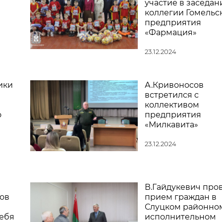
участие в заседан
коллегии Гомельс
предприятия
«Фармация»
23.12.2024
ики
А.Кривоносов
встретился с
коллективом
о
предприятия
«Милкавита»
23.12.2024
В.Гайдукевич про
ов
прием граждан в
Слуцком районно
себя
исполнительном