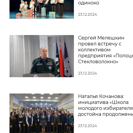
одиноко
23.12.2024
Сергей Мелешкин
провел встречу с
коллективом
предприятия «Полоцк
Стекловолокно»
23.12.2024
Наталья Кочанова:
инициатива «Школа
молодого избирателя
достойна продолжен
23.12.2024