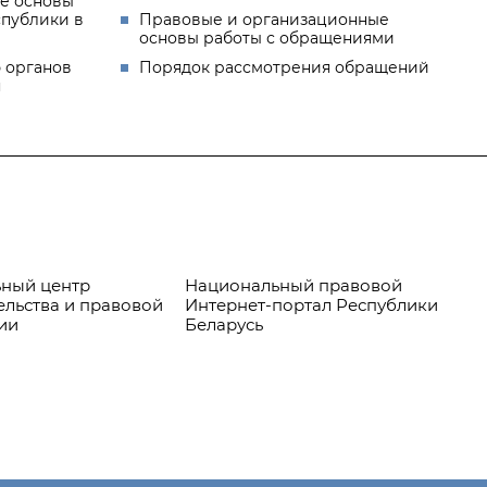
е основы
спублики в
Правовые и организационные
основы работы с обращениями
 органов
Порядок рассмотрения обращений
я
ный центр
Национальный правовой
Пр
ельства и правовой
Интернет-портал Республики
ии
Беларусь