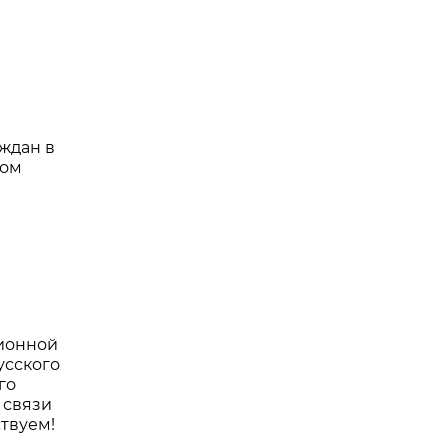
ждан в
ном
л
сионной
усского
го
 связи
твуем!