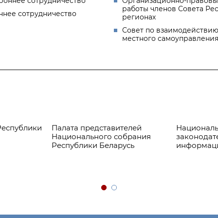
роннее сотрудничество
Организационно-правовы
работы членов Совета Ре
ннее сотрудничество
регионах
Совет по взаимодействию
местного самоуправлени
Республики
Палата представителей
Националь
Национального собрания
законодат
Республики Беларусь
информац