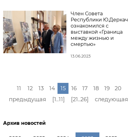
Член Совета
Республики Ю.Деркач
ознакомился с
выставкой «Граница
между жизнью и
смертью»
13.06.2023
11
12
13
14
15
16
17
18
19
20
предыдущая
[1..11]
[21..26]
следующая
Архив новостей