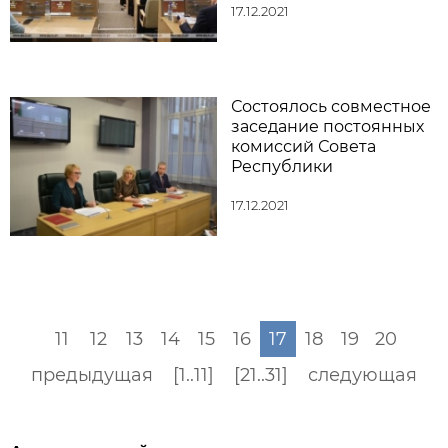
17.12.2021
Состоялось совместное
заседание постоянных
комиссий Совета
Республики
17.12.2021
11
12
13
14
15
16
17
18
19
20
предыдущая
[1..11]
[21..31]
следующая