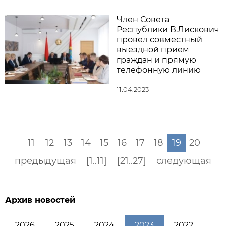
Член Совета
Республики В.Лискович
провел совместный
выездной прием
граждан и прямую
телефонную линию
11.04.2023
11
12
13
14
15
16
17
18
19
20
предыдущая
[1..11]
[21..27]
следующая
Архив новостей
2026
2025
2024
2023
2022