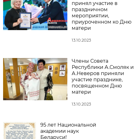
принял участие в
праздничном
мероприятии,
приуроченном ко Дню
матери
13.10.2023
Члены Совета
Республики А.Смоляк и
А.Неверов приняли
участие празднике,
посвященном Дню
матери
13.10.2023
95 лет Национальной
академии наук
Беларуси!