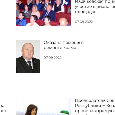
И.Сачковская при
участие в диалого
площадке
07.09.2022
Оказана помощь в
ремонте храма
07.09.2022
Председатель Сов
ва:
Республики Н.Коч
ает
провела «прямую