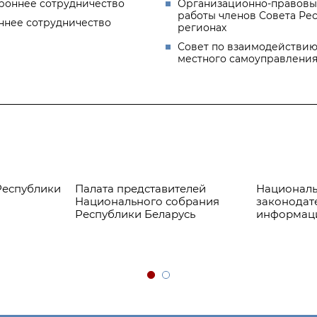
роннее сотрудничество
Организационно-правовы
работы членов Совета Ре
ннее сотрудничество
регионах
Совет по взаимодействию
местного самоуправлени
Республики
Палата представителей
Националь
Национального собрания
законодат
Республики Беларусь
информац