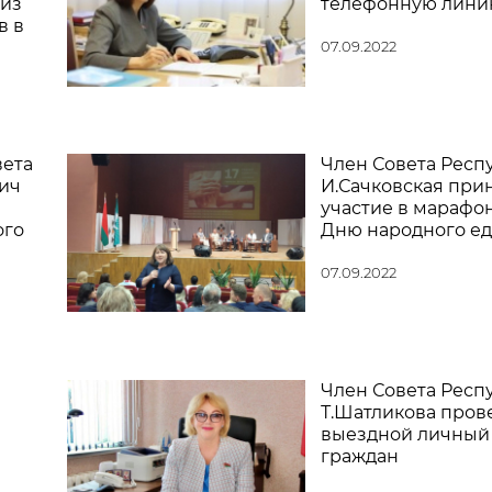
 из
телефонную лини
в в
07.09.2022
вета
Член Совета Респ
ич
И.Сачковская при
участие в марафон
ого
Дню народного ед
07.09.2022
Член Совета Респ
Т.Шатликова пров
выездной личный
граждан