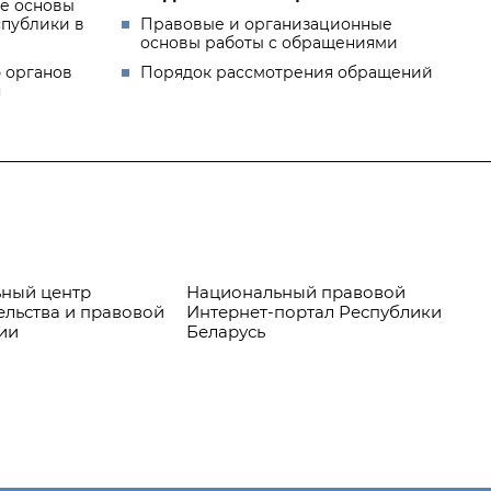
е основы
спублики в
Правовые и организационные
основы работы с обращениями
 органов
Порядок рассмотрения обращений
я
ный центр
Национальный правовой
Пр
ельства и правовой
Интернет-портал Республики
ии
Беларусь