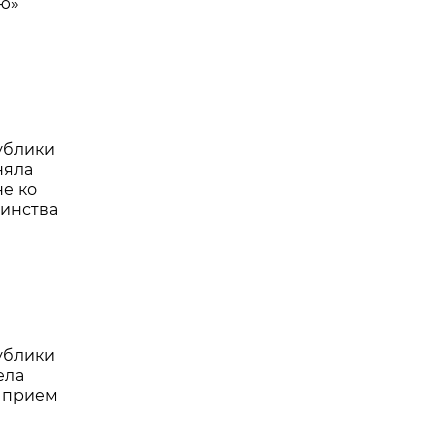
ю»
ублики
няла
е ко
инства
ублики
ела
 прием