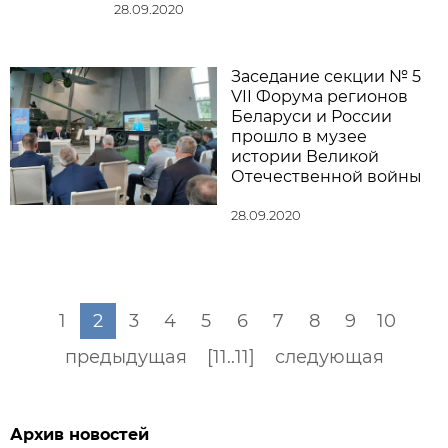
28.09.2020
Заседание секции № 5
VII Форума регионов
Беларуси и России
прошло в музее
истории Великой
Отечественной войны
28.09.2020
1
2
3
4
5
6
7
8
9
10
предыдущая
[11..11]
следующая
Архив новостей