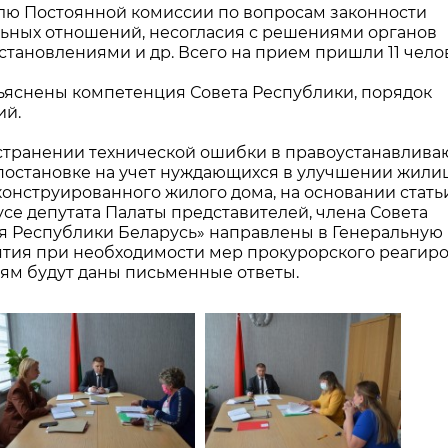
лю Постоянной комиссии по вопросам законности
льных отношений, несогласия с решениями органов
тановлениями и др. Всего на прием пришли 11 чело
ъяснены компетенция Совета Республики, порядок
ий.
устранении технической ошибки в правоустанавлив
в постановке на учет нуждающихся в улучшении жил
конструированного жилого дома, на основании статьи
усе депутата Палаты представителей, члена Совета
я Республики Беларусь» направлены в Генеральную
ятия при необходимости мер прокурорского реагиро
лям будут даны письменные ответы.