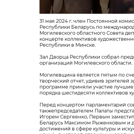
31 мая 2024 г. член Постоянной ком
Республики Беларусь по международ
Могилевского областного Совета деп
концерте коллективов художественн
Республики в Минске.
Зал Дворца Республики собрал пред
организаций Могилевского области.
Могилевщина является пятым по сче
творческий отчет, удивив зрителей
программе приняли участие лучшие 
порядка шестидесяти коллективов ху
Перед концертом парламентарий сов
такжепредседателем Палаты предст
Игорем Сергеенко, Первым замести
Беларусь Максимом Рыженковым и д
достижений в сфере культуры и искус