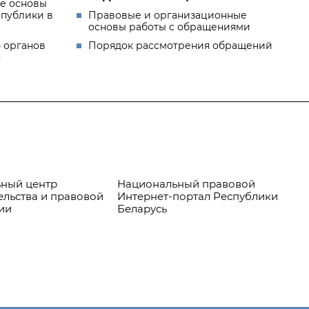
е основы
спублики в
Правовые и организационные
основы работы с обращениями
 органов
Порядок рассмотрения обращений
я
центр
Национальный правовой
Правов
ва и правовой
Интернет-портал Республики
Беларусь