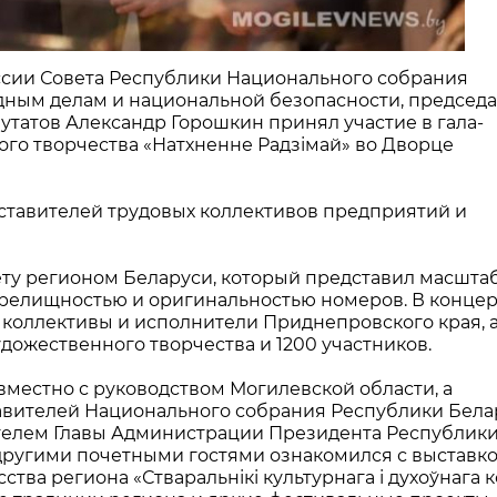
иссии Совета Республики Национального собрания
ным делам и национальной безопасности, председа
утатов Александр Горошкин принял участие в гала-
ого творчества «Натхненне Радзімай» во Дворце
ставителей трудовых коллективов предприятий и
ту регионом Беларуси, который представил масшт
 зрелищностью и оригинальностью номеров. В конце
коллективы и исполнители Приднепровского края, а
дожественного творчества и 1200 участников.
местно с руководством Могилевской области, а
авителей Национального собрания Республики Бела
телем Главы Администрации Президента Республик
ругими почетными гостями ознакомился с выставк
ства региона «Стваральнікі культурнага і духоўнага 