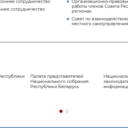
роннее сотрудничество
Организационно-правовы
работы членов Совета Ре
ннее сотрудничество
регионах
Совет по взаимодействию
местного самоуправлени
ублики
Палата представителей
Национальный 
Национального собрания
законодательст
Республики Беларусь
информации