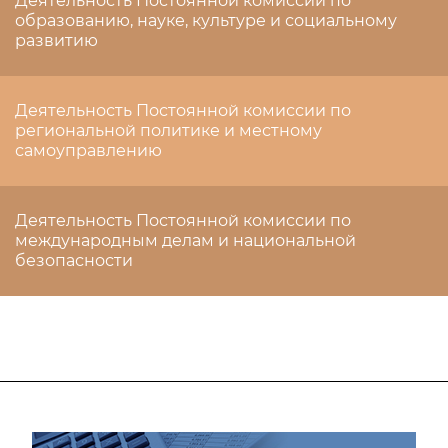
Деятельность Постоянной комиссии по
образованию, науке, культуре и социальному
развитию
Деятельность Постоянной комиссии по
региональной политике и местному
самоуправлению
Деятельность Постоянной комиссии по
международным делам и национальной
безопасности