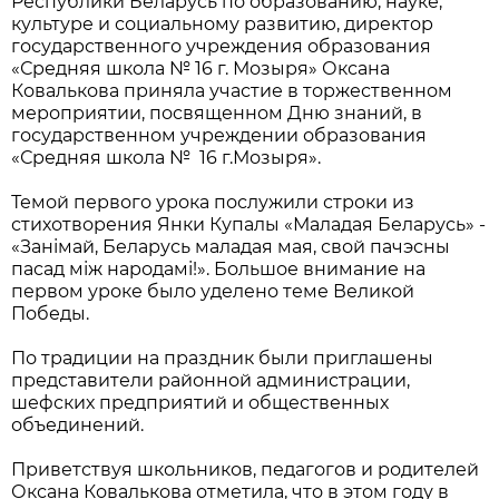
Республики Беларусь по образованию, науке,
культуре и социальному развитию, директор
государственного учреждения образования
«Средняя школа № 16 г. Мозыря» Оксана
Ковалькова приняла участие в торжественном
мероприятии, посвященном Дню знаний, в
государственном учреждении образования
«Средняя школа № 16 г.Мозыря».
Темой первого урока послужили строки из
стихотворения Янки Купалы «Маладая Беларусь» -
«Занімай, Беларусь маладая мая, свой пачэсны
пасад між народамі!». Большое внимание на
первом уроке было уделено теме Великой
Победы.
По традиции на праздник были приглашены
представители районной администрации,
шефских предприятий и общественных
объединений.
Приветствуя школьников, педагогов и родителей
Оксана Ковалькова отметила, что в этом году в