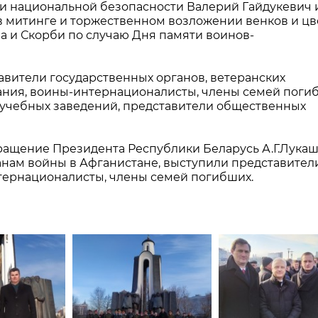
и национальной безопасности Валерий Гайдукевич 
в митинге и торжественном возложении венков и цв
а и Скорби по случаю Дня памяти воинов-
авители государственных органов, ветеранских
ния, воины-интернационалисты, члены семей поги
 учебных заведений, представители общественных
ращение Президента Республики Беларусь А.Г.Лукаш
нам войны в Афганистане, выступили представител
тернационалисты, члены семей погибших.