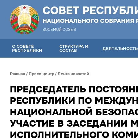
СОВЕТ РЕСПУБЛ
НАЦИОНАЛЬНОГО СОБРАНИЯ 
ВОСЬМОЙ СОЗЫВ
О СОВЕТЕ
СТРУКТУРА И
ДЕЯТЕЛЬНОСТЬ
РЕСПУБЛИКИ
СОСТАВ
Главная
/
Пресс-центр
/
Лента новостей
ПРЕДСЕДАТЕЛЬ ПОСТОЯН
РЕСПУБЛИКИ ПО МЕЖДУ
НАЦИОНАЛЬНОЙ БЕЗОПАС
УЧАСТИЕ В ЗАСЕДАНИИ 
ИСПОЛНИТЕЛЬНОГО КОМ