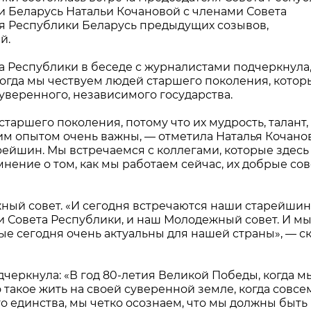
 Беларусь Натальи Кочановой с членами Совета
я Республики Беларусь предыдущих созывов,
й.
 Республики в беседе с журналистами подчеркнула,
когда мы чествуем людей старшего поколения, котор
уверенного, независимого государства.
аршего поколения, потому что их мудрость, талант,
м опытом очень важны, — отметила Наталья Кочанов
рейшин. Мы встречаемся с коллегами, которые здесь
мнение о том, как мы работаем сейчас, их добрые сов
жный совет. «И сегодня встречаются наши старейшин
и Совета Республики, и наш Молодежный совет. И м
ые сегодня очень актуальны для нашей страны», — с
черкнула: «В год 80-летия Великой Победы, когда м
о такое жить на своей суверенной земле, когда совсе
 единства, мы четко осознаем, что мы должны быть