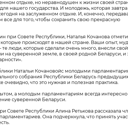
уженном отдыхе, но неравнодушен к жизни своей стран
 для нашего государства. И молодежь, которая завтра
сегодня на заслуженном отдыхе. И, конечно, передав
 все для того, чтобы сохранить свою прекрасную
н при Совете Республики, Наталья Кочанова отмети
 которые происходят в нашей стране. Ваши опыт, муд
 те люди, которые сделали очень много, внесли свой
ли на суверенной земле, в своей родной Беларуси, и 
арности».
ублики Натальи Кочановойс молодыми парламентари
ального собрания Республики Беларусь предыдущи
 очевидно, что это нужная и полезная практика.
пытом, а молодым парламентариям всегда интересно 
ение суверенной Беларуси.
ри Совете Республики Алина Ретькова рассказала ч
парламентариев. Она подчеркнула, что принять учас
сть.