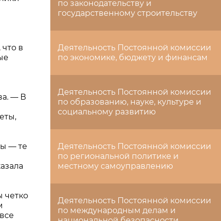
по законодательству и
государственному строительству
 что в
Деятельность Постоянной комиссии
ые
по экономике, бюджету и финансам
Деятельность Постоянной комиссии
а. — В
по образованию, науке, культуре и
социальному развитию
еты,
ы — те
Деятельность Постоянной комиссии
ы
по региональной политике и
казала
местному самоуправлению
ы четко
Деятельность Постоянной комиссии
м
по международным делам и
 все
национальной безопасности