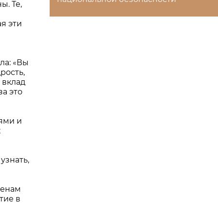
ы. Те,
ая эти
ла: «Вы
рость,
 вклад
за это
ями и
х
узнать,
ленам
тие в