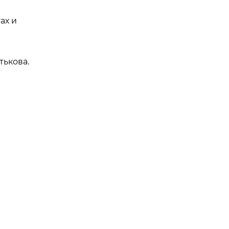
ах и
тькова.