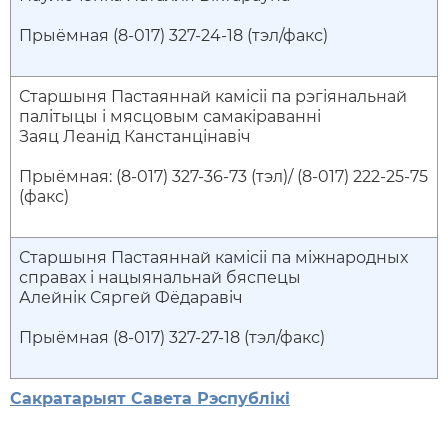
Прыёмная (8-017) 327-24-18 (тэл/факс)
Старшыня Пастаяннай камісіі па рэгіянальнай
палітыцы і мясцовым самакіраванні
Заяц Леанід Канстанцінавіч
Прыёмная: (8-017) 327-36-73 (тэл)/ (8-017) 222-25-75
(факс)
Старшыня Пастаяннай камісіі па міжнародных
справах і нацыянальнай бяспецы
Алейнік Сяргей Фёдаравіч
Прыёмная (8-017) 327-27-18 (тэл/факс)
Сакратарыят Савета Рэспублікі