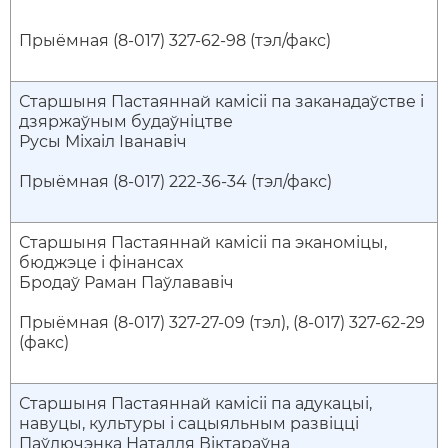
Прыёмная (8-017) 327-62-98 (тэл/факс)
Старшыня Пастаяннай камісіі па заканадаўстве і
дзяржаўным будаўніцтве
Русы Міхаіл Іванавіч
Прыёмная (8-017) 222-36-34 (тэл/факс)
Старшыня Пастаяннай камісіі па эканоміцы,
бюджэце і фінансах
Бродаў Раман Паўлававіч
Прыёмная (8-017) 327-27-09 (тэл), (8-017) 327-62-29
(факс)
Старшыня Пастаяннай камісіі па адукацыі,
навуцы, культуры і сацыяльным развіцці
Паўлючэнка Наталля Віктараўна