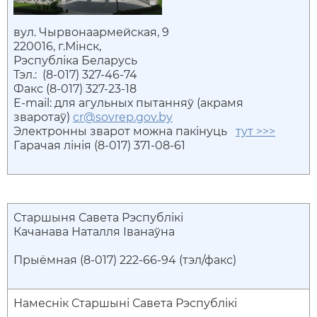
вул. Чырвонаармейская, 9
220016, г.Мінск,
Рэспубліка Беларусь
Тэл.: (8-017) 327-46-74
Факс (8-017) 327-23-18
E-mail: для агульных пытанняў (акрамя
зваротаў)
cr@sovrep.gov.by
Электронны зварот можна пакінуць
тут >>>
Гарачая лінія (8-017) 371-08-61
Старшыня Савета Рэспублікі
Качанава Наталля Іванаўна
Прыёмная (8-017) 222-66-94 (тэл/факс)
Намеснік Старшыні Савета Рэспублікі